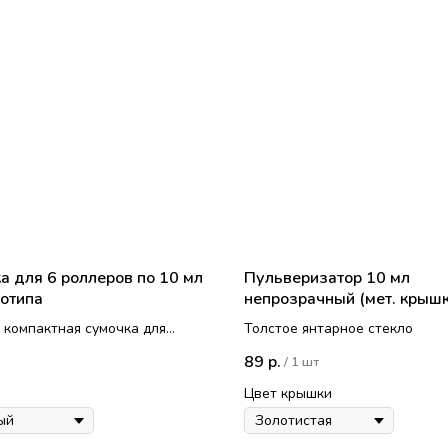
а для 6 роллеров по 10 мл
Пульверизатор 10 мл
готипа
непрозрачный (мет. крышк
 компактная сумочка для
Толстое янтарное стекло
в, с пуговкой-застежкой.
89
р.
/
1 шт
Цвет крышки