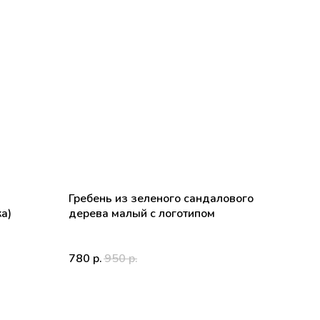
Гребень из зеленого сандалового
а)
дерева малый с логотипом
780
950
р.
р.