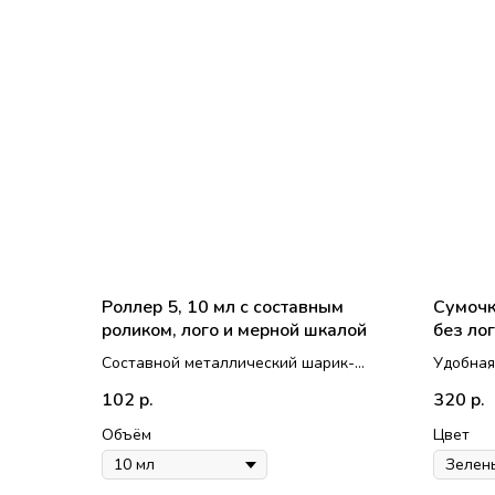
Роллер 5, 10 мл с составным
Сумочк
роликом, лого и мерной шкалой
без ло
Составной металлический шарик-
Удобная
ролик
роллеро
102
320
р.
р.
Логотип и мерная шкала выполнены
качественным методом - напыление
Объём
Цвет
Толстое янтарное стекло
Можно дополнить другими