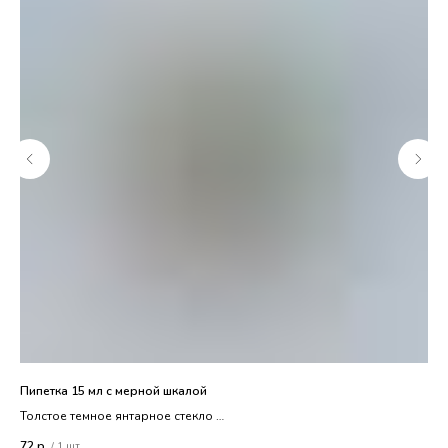
Пипетка 15 мл с мерной шкалой
Рол
Толстое темное янтарное стекло
10 
Стеклянная пипетка
72
р.
65
/
1 шт