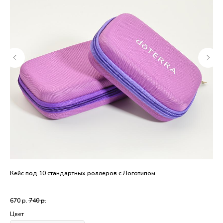
Кейс под 10 стандартных роллеров с Логотипом
Сум
Мяг
ма
670
р.
740
р.
55
Под
Ест
Цвет
Цв
Мяг