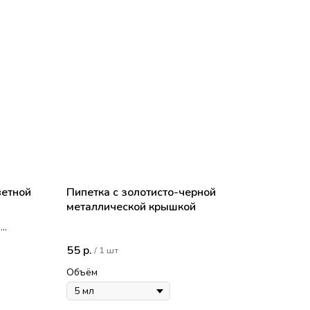
ветной
Пипетка с золотисто-черной
металлической крышкой
о
ковая
55
р.
/
1 шт
Объём