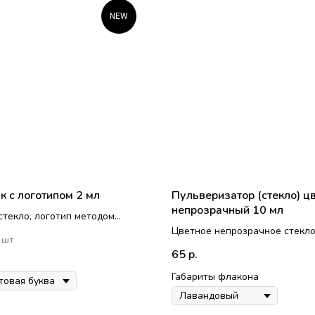
NEW
к с логотипом 2 мл
Пульверизатор (стекло) ц
непрозрачный 10 мл
стекло, логотип методом
ие.
Цветное непрозрачное стекл
 шт
екте крышечка и капельница с
Голова-пульверизатор пласти
65
р.
кой
Габариты флакона