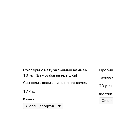
Роллеры с натуральными камнем
Пробни
10 мл (Бамбуковая крышка)
Темное 
Сам ролик-шарик выполнен из камня.
напылен
23
р.
/
1
Камни: розовый кварц, лазурит,
В компл
177
р.
зеленый танглин, тигровый глаз,
заглуш
логотип
аметист, горный хрусталь, красный
Камни
агат, обсидиан, красная яшма, жёлтая
яшма. Крышки как на фото,