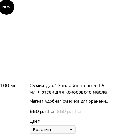
NEW
 100 мл
Сумка для12 флаконов по 5-15
мл + отсек для кокосового масла
Мягкая удобная сумочка для хранения
и для бережной перевозки масел
550
850
р.
р.
/
1 шт
/
1 шт
Подойдет для флаконов 5, 10, 15 мл
Есть отделение для кокосового масла
Цвет
Мягкий приятный и потный материал,
на ощупь напоминает флис