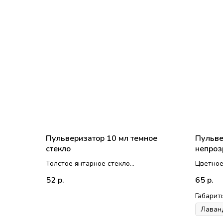
Пульверизатор 10 мл темное
Пульве
стекло
непроз
Толстое янтарное стекло
Цветное
Можно использовать для различных
Голова-
52
65
р.
р.
целей, репеллентов, ресурсных
смесей и духов, освежающих и
Габарит
питательных гидролатов и т.д.