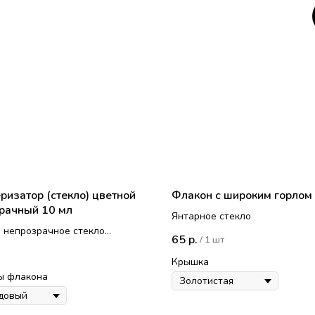
ризатор (стекло) цветной
Флакон с широким горлом
рачный 10 мл
Янтарное стекло
 непрозрачное стекло
65
р.
/
1 шт
пульверизатор пластиковая
Крышка
ы флакона