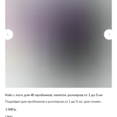
Кейс с лого для 45 пробников, пипеток, роллеров от 1 до 5 мл
Пип
Подойдет для пробников и роллеров от 1 до 5 мл, для тонких
Тол
пипеток
Сте
1 040
р.
79
Стильный и легкий
Цвет
Га