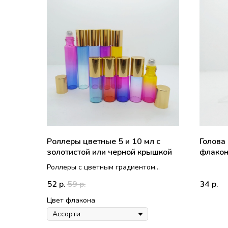
Роллеры цветные 5 и 10 мл с
Голова
золотистой или черной крышкой
флакон
Роллеры с цветным градиентом
Крышку можно выбрать (на фото в
52
59
34
р.
р.
р.
карусели представлены все
варианты)
Цвет флакона
Диаметр бутылька 15 мм, шарик
ролика металлический