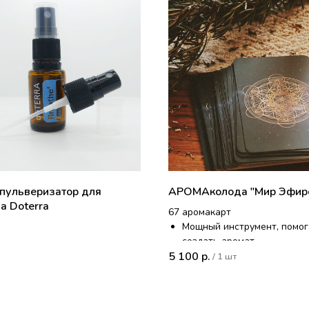
 пульверизатор для
АРОМАколода "Мир Эфир
а Doterra
67 аромакарт
Мощный инструмент, помо
создать аромат.
5 100
Чтобы решить запрос, выйт
р.
/
1 шт
из ситуации, найти ответ.
Гармонизирует психо-
эмоциональное состояние,