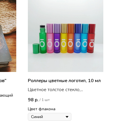
ов"
Роллеры цветные логотип, 10 мл
Цветное толстое стекло,
гающий
составной шарик
98
р.
/
1 шт
и легко
Цвет флакона